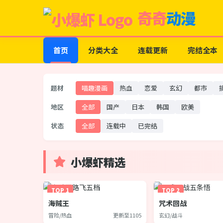
奇奇
动漫
首页
分类大全
连载更新
完结全本
题材
喵趣漫画
热血
恋爱
玄幻
都市
地区
全部
国产
日本
韩国
欧美
状态
全部
连载中
已完结
小爆虾精选
TOP 1
TOP 2
海贼王
咒术回战
冒险/热血
更新至1105
玄幻/战斗