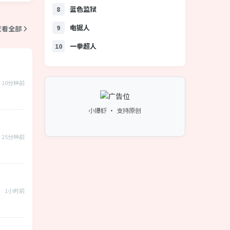
蓝色监狱
8
电锯人
9
查看全部
一拳超人
10
10分钟前
小爆虾 · 支持原创
25分钟前
1小时前