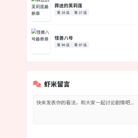
葬送的芙莉莲
第 28 话
第 27 话
怪兽八号
第 98 话
第 97 话
虾米留言