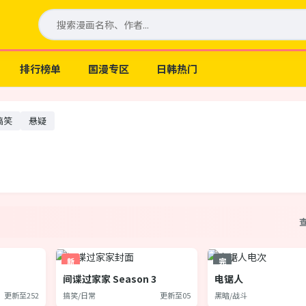
排行榜单
国漫专区
日韩热门
搞笑
悬疑
新
完
间谍过家家 Season 3
电锯人
更新至252
搞笑/日常
更新至05
黑暗/战斗