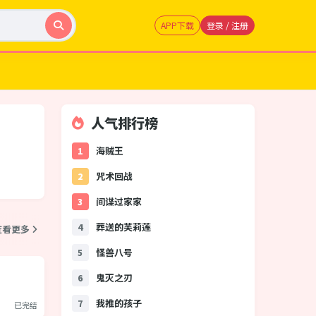
APP下载
登录 / 注册
人气排行榜
海贼王
1
咒术回战
2
间谍过家家
3
葬送的芙莉莲
4
查看更多
怪兽八号
5
鬼灭之刃
6
我推的孩子
7
已完结