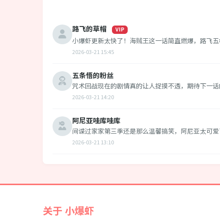
路飞的草帽
VIP
小爆虾更新太快了！海贼王这一话简直燃爆，路飞五
2026-03-21 15:45
五条悟的粉丝
咒术回战现在的剧情真的让人捉摸不透，期待下一话
2026-03-21 14:20
阿尼亚哇库哇库
间谍过家家第三季还是那么温馨搞笑，阿尼亚太可爱
2026-03-21 13:10
关于 小爆虾